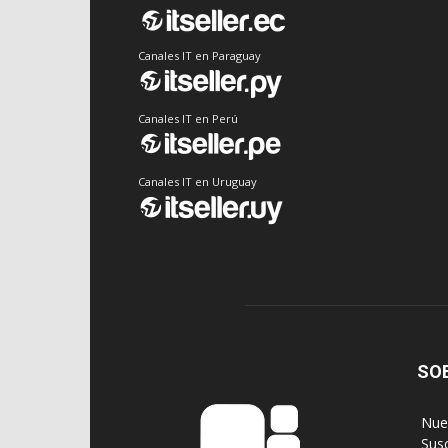
Canales IT en Paraguay
Canales IT en Perú
Canales IT en Uruguay
SO
‎ Nu
‎ Sus