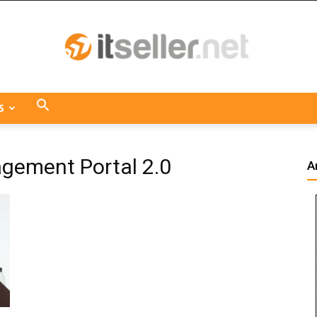
S
ITseller
agement Portal 2.0
A
Centroamérica