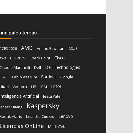
rincipales temas
AMD
Anand Eswaran
#CES 2026
ASUS
Cisco
aws
CES 2025
Check Point
Dell Technologies
Claudio Martinelli
Dell
Fortinet
ESET
Fabio Assolini
Google
Intel
Hitachi Vantara
HP
IBM
Inteligencia Artificial
Jeetu Patel
Kaspersky
Jensen Huang
Lenovo
Kodak Alaris
Leandro Cuozzo
Licencias OnLine
MediaTek