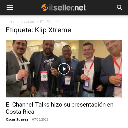
Inicio
Etiquetas
Klip Xtreme
NOTICIAS
TENDENCIAS
EMPRESAS
Etiqueta: Klip Xtreme
El Channel Talks hizo su presentación en
Costa Rica
Oscar Suarez
-
07/06/2023