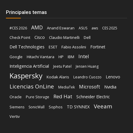
Principales temas
AMD
Anand Eswaran
#CES 2026
ASUS
aws
CES 2025
Cisco
Claudio Martinelli
Dell
Check Point
Dell Technologies
Fortinet
ESET
Fabio Assolini
Intel
Google
Hitachi Vantara
HP
IBM
Inteligencia Artificial
Jeetu Patel
Jensen Huang
Kaspersky
Lenovo
Kodak Alaris
Leandro Cuozzo
Licencias OnLine
Microsoft
Nvidia
MediaTek
Red Hat
Schneider Electric
Oracle
Pure Storage
Veeam
TD SYNNEX
Sophos
Siemens
SonicWall
Vertiv