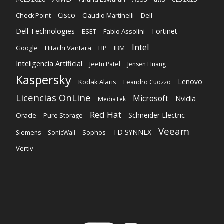
Cisco
Claudio Martinelli
Dell
Check Point
Dell Technologies
Fortinet
ESET
Fabio Assolini
Intel
Google
Hitachi Vantara
HP
IBM
Inteligencia Artificial
Jeetu Patel
Jensen Huang
Kaspersky
Lenovo
Kodak Alaris
Leandro Cuozzo
Licencias OnLine
Microsoft
Nvidia
MediaTek
Red Hat
Schneider Electric
Oracle
Pure Storage
Veeam
TD SYNNEX
Sophos
Siemens
SonicWall
Vertiv