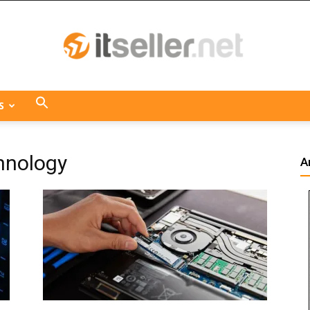
S
ITseller
hnology
A
Centroamérica