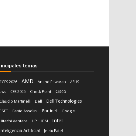
rincipales temas
AMD
Anand Eswaran
#CES 2026
ASUS
Cisco
aws
CES 2025
Check Point
Dell Technologies
Claudio Martinelli
Dell
Fortinet
ESET
Fabio Assolini
Google
Intel
Hitachi Vantara
HP
IBM
Inteligencia Artificial
Jeetu Patel