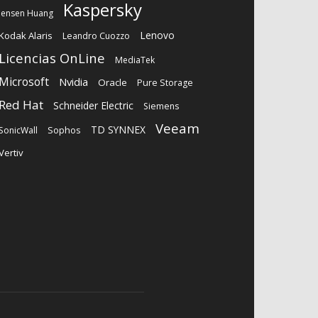
Kaspersky
Jensen Huang
Lenovo
Kodak Alaris
Leandro Cuozzo
Licencias OnLine
MediaTek
Microsoft
Nvidia
Oracle
Pure Storage
Red Hat
Schneider Electric
Siemens
Veeam
TD SYNNEX
Sophos
SonicWall
Vertiv