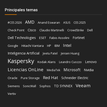
Principales temas
AMD
Anand Eswaran
#CES 2026
ASUS
CES 2025
Cisco
Claudio Martinelli
Dell
Check Point
CrowdStrike
Dell Technologies
Fortinet
ESET
Fabio Assolini
Intel
Google
Hitachi Vantara
HP
IBM
Inteligencia Artificial
Jeetu Patel
Jensen Huang
Kaspersky
Lenovo
Kodak Alaris
Leandro Cuozzo
Licencias OnLine
Microsoft
Nvidia
MediaTek
Red Hat
Schneider Electric
Oracle
Pure Storage
Veeam
TD SYNNEX
Sophos
Siemens
SonicWall
Vertiv