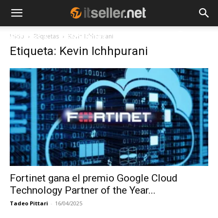
Inicio
Etiquetas
Kevin Ichhpurani
NOTICIAS
TENDENCIAS
EMPRESAS
Etiqueta: Kevin Ichhpurani
Fortinet gana el premio Google Cloud
Technology Partner of the Year...
Tadeo Pittari
-
16/04/2025