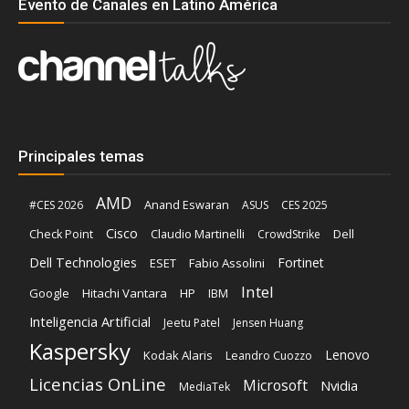
Evento de Canales en Latino América
Principales temas
AMD
Anand Eswaran
#CES 2026
ASUS
CES 2025
Cisco
Claudio Martinelli
Dell
Check Point
CrowdStrike
Dell Technologies
Fortinet
ESET
Fabio Assolini
Intel
Google
Hitachi Vantara
HP
IBM
Inteligencia Artificial
Jeetu Patel
Jensen Huang
Kaspersky
Lenovo
Kodak Alaris
Leandro Cuozzo
Licencias OnLine
Microsoft
Nvidia
MediaTek