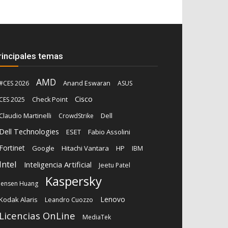
rincipales temas
AMD
Anand Eswaran
#CES 2026
ASUS
Cisco
CES 2025
Check Point
Claudio Martinelli
Dell
CrowdStrike
Dell Technologies
ESET
Fabio Assolini
Fortinet
Google
Hitachi Vantara
HP
IBM
Intel
Inteligencia Artificial
Jeetu Patel
Kaspersky
Jensen Huang
Lenovo
Kodak Alaris
Leandro Cuozzo
Licencias OnLine
MediaTek