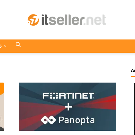
S
ITseller
A
Centroamérica