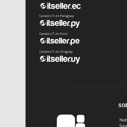
Canales IT en Paraguay
Canales IT en Perú
Canales IT en Uruguay
SO
‎ Nu
‎ Sus