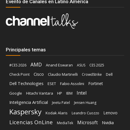
Evento de Canales en Latino América
Principales temas
AMD
Anand Eswaran
#CES 2026
ASUS
CES 2025
Cisco
Claudio Martinelli
Dell
Check Point
CrowdStrike
Dell Technologies
Fortinet
ESET
Fabio Assolini
Intel
Google
Hitachi Vantara
HP
IBM
Inteligencia Artificial
Jeetu Patel
Jensen Huang
Kaspersky
Lenovo
Kodak Alaris
Leandro Cuozzo
Licencias OnLine
Microsoft
Nvidia
MediaTek