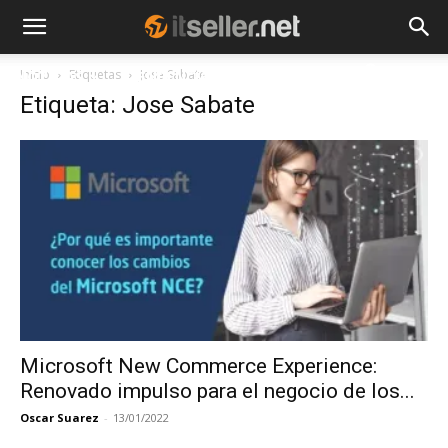
Inicio
Etiquetas
Jose Sabate
NOTICIAS
TENDENCIAS
EMPRESAS
Etiqueta: Jose Sabate
Microsoft New Commerce Experience:
Renovado impulso para el negocio de los...
Oscar Suarez
-
13/01/2022