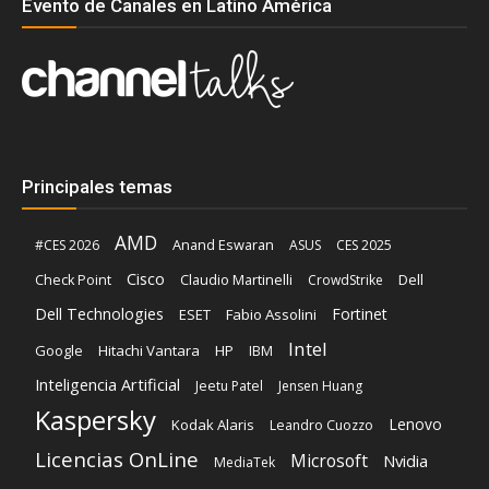
Evento de Canales en Latino América
Principales temas
AMD
Anand Eswaran
#CES 2026
ASUS
CES 2025
Cisco
Claudio Martinelli
Dell
Check Point
CrowdStrike
Dell Technologies
Fortinet
ESET
Fabio Assolini
Intel
Google
Hitachi Vantara
HP
IBM
Inteligencia Artificial
Jeetu Patel
Jensen Huang
Kaspersky
Lenovo
Kodak Alaris
Leandro Cuozzo
Licencias OnLine
Microsoft
Nvidia
MediaTek