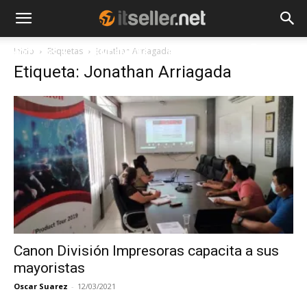
Inicio
Etiquetas
Jonathan Arriagada
NOTICIAS
TENDENCIAS
EMPRESAS
Etiqueta: Jonathan Arriagada
Canon División Impresoras capacita a sus
mayoristas
Oscar Suarez
-
12/03/2021