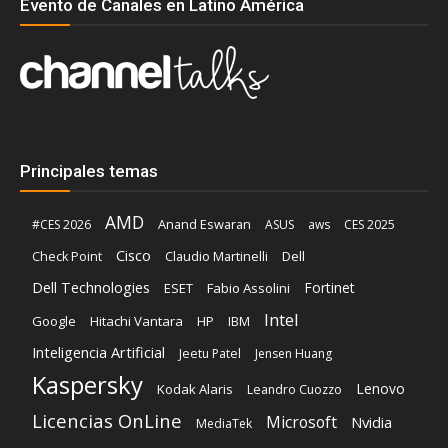
Evento de Canales en Latino América
Principales temas
AMD
Anand Eswaran
#CES 2026
ASUS
aws
CES 2025
Cisco
Claudio Martinelli
Dell
Check Point
Dell Technologies
Fortinet
ESET
Fabio Assolini
Intel
Google
Hitachi Vantara
HP
IBM
Inteligencia Artificial
Jeetu Patel
Jensen Huang
Kaspersky
Lenovo
Kodak Alaris
Leandro Cuozzo
Licencias OnLine
Microsoft
Nvidia
MediaTek