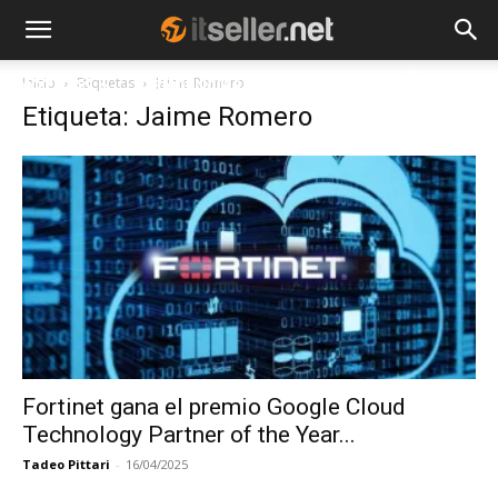
Inicio
Etiquetas
Jaime Romero
NOTICIAS
TENDENCIAS
EMPRESAS
Etiqueta: Jaime Romero
Fortinet gana el premio Google Cloud
Technology Partner of the Year...
Tadeo Pittari
-
16/04/2025