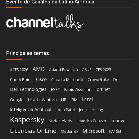
Evento de Canales en Latino América
Principales temas
AMD
Anand Eswaran
#CES 2026
ASUS
CES 2025
Cisco
Claudio Martinelli
Dell
Check Point
CrowdStrike
Dell Technologies
Fortinet
ESET
Fabio Assolini
Intel
Google
Hitachi Vantara
HP
IBM
Inteligencia Artificial
Jeetu Patel
Jensen Huang
Kaspersky
Lenovo
Kodak Alaris
Leandro Cuozzo
Licencias OnLine
Microsoft
Nvidia
MediaTek