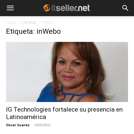
Inicio
Etiquetas
InWebo
NOTICIAS
TENDENCIAS
EMPRESAS
Etiqueta: inWebo
IG Technologies fortalece su presencia en
Latinoamérica
Oscar Suarez
-
15/09/2022