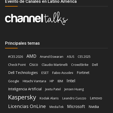
Evento de Canales en Latino América
Principales temas
AMD
Anand Eswaran
#CES 2026
ASUS
CES 2025
Cisco
Claudio Martinelli
Dell
Check Point
CrowdStrike
Dell Technologies
Fortinet
ESET
Fabio Assolini
Intel
Google
Hitachi Vantara
HP
IBM
Inteligencia Artificial
Jeetu Patel
Jensen Huang
Kaspersky
Lenovo
Kodak Alaris
Leandro Cuozzo
Licencias OnLine
Microsoft
Nvidia
MediaTek