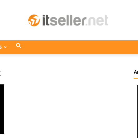
S
ITseller
t
A
Centroamérica