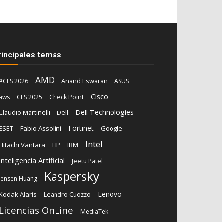
rincipales temas
AMD
Anand Eswaran
#CES 2026
ASUS
Cisco
aws
CES 2025
Check Point
Dell Technologies
Claudio Martinelli
Dell
Fortinet
ESET
Fabio Assolini
Google
Intel
Hitachi Vantara
HP
IBM
Inteligencia Artificial
Jeetu Patel
Kaspersky
Jensen Huang
Lenovo
Kodak Alaris
Leandro Cuozzo
Licencias OnLine
MediaTek