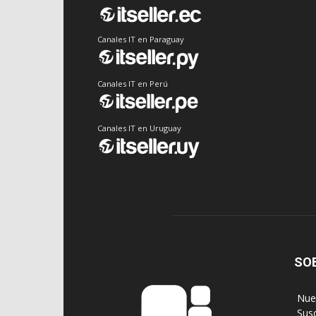
Canales IT en Paraguay
Canales IT en Perú
Canales IT en Uruguay
SO
‎ Nu
‎ Sus