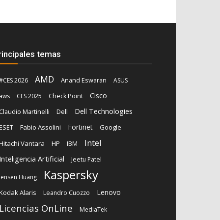
rincipales temas
AMD
Anand Eswaran
#CES 2026
ASUS
Cisco
aws
CES 2025
Check Point
Dell Technologies
Claudio Martinelli
Dell
Fortinet
ESET
Fabio Assolini
Google
Intel
Hitachi Vantara
HP
IBM
Inteligencia Artificial
Jeetu Patel
Kaspersky
Jensen Huang
Lenovo
Kodak Alaris
Leandro Cuozzo
Licencias OnLine
MediaTek