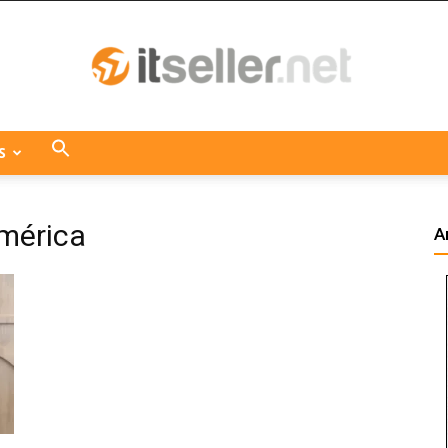
S
ITseller
américa
A
Centroamérica