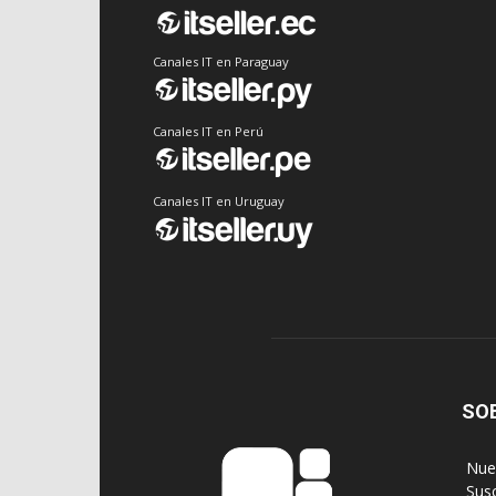
Canales IT en Paraguay
Canales IT en Perú
Canales IT en Uruguay
SO
‎ Nu
‎ Sus