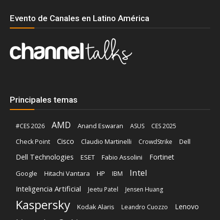
Evento de Canales en Latino América
Principales temas
AMD
Anand Eswaran
#CES 2026
ASUS
CES 2025
Cisco
Claudio Martinelli
Dell
Check Point
CrowdStrike
Dell Technologies
Fortinet
ESET
Fabio Assolini
Intel
Google
Hitachi Vantara
HP
IBM
Inteligencia Artificial
Jeetu Patel
Jensen Huang
Kaspersky
Lenovo
Kodak Alaris
Leandro Cuozzo