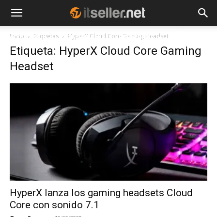
Inicio
Etiquetas
HyperX Cloud Core Gaming Headset
NOTICIAS
TENDENCIAS
EMPRESAS
Etiqueta: HyperX Cloud Core Gaming
Headset
HyperX lanza los gaming headsets Cloud
Core con sonido 7.1