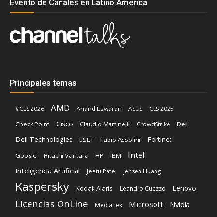
Evento de Canales en Latino América
Principales temas
AMD
Anand Eswaran
#CES 2026
ASUS
CES 2025
Cisco
Claudio Martinelli
Dell
Check Point
CrowdStrike
Dell Technologies
Fortinet
ESET
Fabio Assolini
Intel
Google
Hitachi Vantara
HP
IBM
Inteligencia Artificial
Jeetu Patel
Jensen Huang
Kaspersky
Lenovo
Kodak Alaris
Leandro Cuozzo
Licencias OnLine
Microsoft
Nvidia
MediaTek