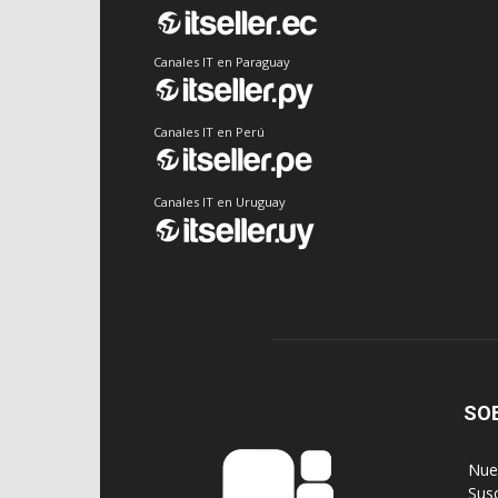
Canales IT en Paraguay
Canales IT en Perú
Canales IT en Uruguay
SO
‎ Nu
‎ Sus