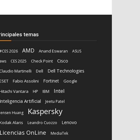
rincipales temas
AMD
Anand Eswaran
#CES 2026
ASUS
Cisco
aws
CES 2025
Check Point
Dell Technologies
Claudio Martinelli
Dell
Fortinet
ESET
Fabio Assolini
Google
Intel
Hitachi Vantara
HP
IBM
Inteligencia Artificial
Jeetu Patel
Kaspersky
Jensen Huang
Lenovo
Kodak Alaris
Leandro Cuozzo
Licencias OnLine
MediaTek