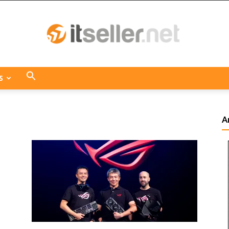
S
ITseller
A
Centroamérica