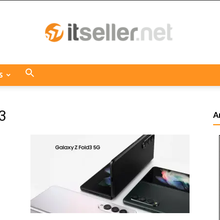
S
ITseller
3
A
Centroamérica