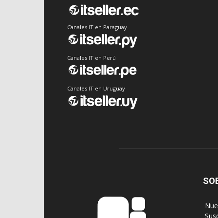
Canales IT en Paraguay
Canales IT en Perú
Canales IT en Uruguay
SO
‎ Nu
‎ Sus