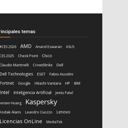
rincipales temas
AMD
Anand Eswaran
#CES 2026
ASUS
Cisco
CES 2025
Check Point
Claudio Martinelli
Dell
CrowdStrike
Dell Technologies
ESET
Fabio Assolini
Fortinet
Google
Hitachi Vantara
HP
IBM
Intel
Inteligencia Artificial
Jeetu Patel
Kaspersky
Jensen Huang
Lenovo
Kodak Alaris
Leandro Cuozzo
Licencias OnLine
MediaTek