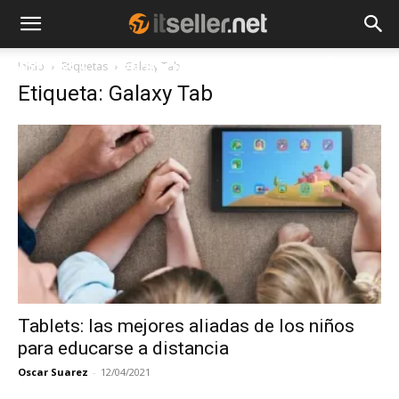
Inicio
Etiquetas
Galaxy Tab
NOTICIAS
TENDENCIAS
EMPRESAS
Etiqueta: Galaxy Tab
Tablets: las mejores aliadas de los niños
para educarse a distancia
Oscar Suarez
-
12/04/2021