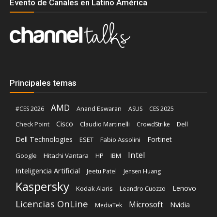
Evento de Canales en Latino América
Principales temas
AMD
Anand Eswaran
#CES 2026
ASUS
CES 2025
Cisco
Claudio Martinelli
Dell
Check Point
CrowdStrike
Dell Technologies
Fortinet
ESET
Fabio Assolini
Intel
Google
Hitachi Vantara
HP
IBM
Inteligencia Artificial
Jeetu Patel
Jensen Huang
Kaspersky
Lenovo
Kodak Alaris
Leandro Cuozzo
Licencias OnLine
Microsoft
Nvidia
MediaTek