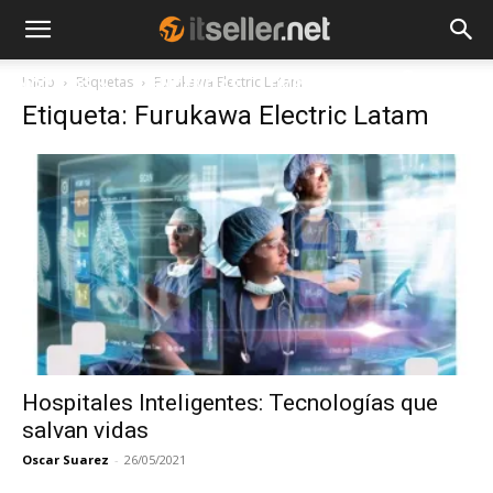
Inicio
Etiquetas
Furukawa Electric Latam
NOTICIAS
TENDENCIAS
EMPRESAS
Etiqueta: Furukawa Electric Latam
Hospitales Inteligentes: Tecnologías que
salvan vidas
Oscar Suarez
-
26/05/2021