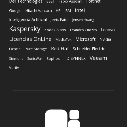
Dell Technologies
Fortinet
ESET
Fabio Assolini
Intel
Google
Hitachi Vantara
HP
IBM
Inteligencia Artificial
Jeetu Patel
Jensen Huang
Kaspersky
Lenovo
Kodak Alaris
Leandro Cuozzo
Licencias OnLine
Microsoft
Nvidia
MediaTek
Red Hat
Schneider Electric
Oracle
Pure Storage
Veeam
TD SYNNEX
Sophos
Siemens
SonicWall
Vertiv