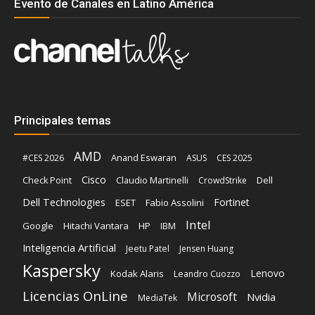
Evento de Canales en Latino América
Principales temas
AMD
Anand Eswaran
#CES 2026
ASUS
CES 2025
Cisco
Claudio Martinelli
Dell
Check Point
CrowdStrike
Dell Technologies
Fortinet
ESET
Fabio Assolini
Intel
Google
Hitachi Vantara
HP
IBM
Inteligencia Artificial
Jeetu Patel
Jensen Huang
Kaspersky
Lenovo
Kodak Alaris
Leandro Cuozzo
Licencias OnLine
Microsoft
Nvidia
MediaTek