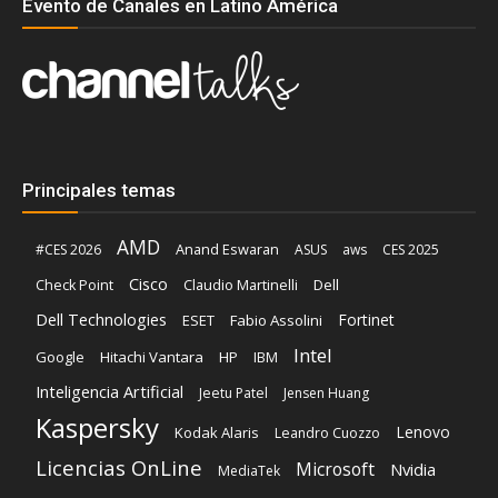
Evento de Canales en Latino América
Principales temas
AMD
Anand Eswaran
#CES 2026
ASUS
aws
CES 2025
Cisco
Claudio Martinelli
Dell
Check Point
Dell Technologies
Fortinet
ESET
Fabio Assolini
Intel
Google
Hitachi Vantara
HP
IBM
Inteligencia Artificial
Jeetu Patel
Jensen Huang
Kaspersky
Lenovo
Kodak Alaris
Leandro Cuozzo
Licencias OnLine
Microsoft
Nvidia
MediaTek