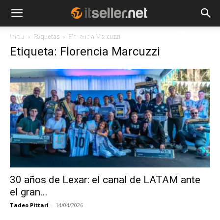
Inicio
Etiquetas
Florencia Marcuzzi
NOTICIAS
TENDENCIAS
EMPRESAS
Etiqueta: Florencia Marcuzzi
30 años de Lexar: el canal de LATAM ante
el gran...
Tadeo Pittari
-
14/04/2026