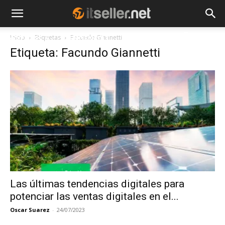
Inicio
Etiquetas
Facundo Giannetti
NOTICIAS
TENDENCIAS
EMPRESAS
Etiqueta: Facundo Giannetti
Las últimas tendencias digitales para
potenciar las ventas digitales en el...
Oscar Suarez
-
24/07/2023