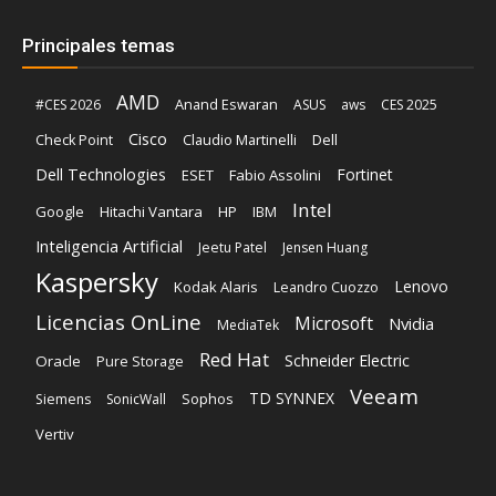
Principales temas
AMD
Anand Eswaran
#CES 2026
ASUS
aws
CES 2025
Cisco
Claudio Martinelli
Dell
Check Point
Dell Technologies
Fortinet
ESET
Fabio Assolini
Intel
Google
Hitachi Vantara
HP
IBM
Inteligencia Artificial
Jeetu Patel
Jensen Huang
Kaspersky
Lenovo
Kodak Alaris
Leandro Cuozzo
Licencias OnLine
Microsoft
Nvidia
MediaTek
Red Hat
Schneider Electric
Oracle
Pure Storage
Veeam
TD SYNNEX
Sophos
Siemens
SonicWall
Vertiv