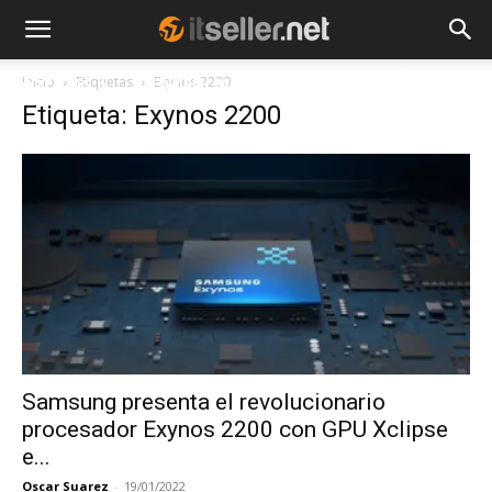
Inicio
Etiquetas
Exynos 2200
NOTICIAS
TENDENCIAS
EMPRESAS
Etiqueta: Exynos 2200
Samsung presenta el revolucionario
procesador Exynos 2200 con GPU Xclipse
e...
Oscar Suarez
-
19/01/2022