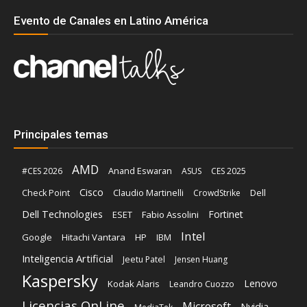
Evento de Canales en Latino América
Principales temas
AMD
Anand Eswaran
#CES 2026
ASUS
CES 2025
Cisco
Claudio Martinelli
Dell
Check Point
CrowdStrike
Dell Technologies
Fortinet
ESET
Fabio Assolini
Intel
Google
Hitachi Vantara
HP
IBM
Inteligencia Artificial
Jeetu Patel
Jensen Huang
Kaspersky
Lenovo
Kodak Alaris
Leandro Cuozzo
Licencias OnLine
Microsoft
Nvidia