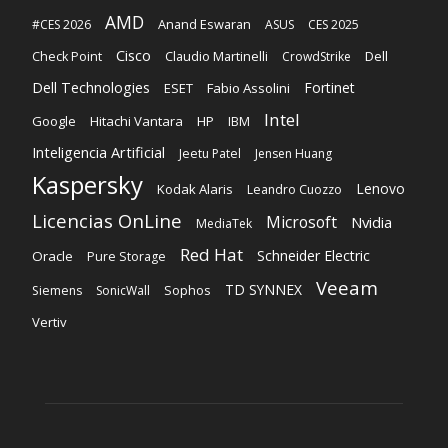
AMD
Anand Eswaran
#CES 2026
ASUS
CES 2025
Cisco
Claudio Martinelli
Dell
Check Point
CrowdStrike
Dell Technologies
Fortinet
ESET
Fabio Assolini
Intel
Google
Hitachi Vantara
HP
IBM
Inteligencia Artificial
Jeetu Patel
Jensen Huang
Kaspersky
Lenovo
Kodak Alaris
Leandro Cuozzo
Licencias OnLine
Microsoft
Nvidia
MediaTek
Red Hat
Schneider Electric
Oracle
Pure Storage
Veeam
TD SYNNEX
Sophos
Siemens
SonicWall
Vertiv