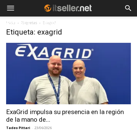
Inicio
Etiquetas
Exagrid
NOTICIAS
TENDENCIAS
EMPRESAS
Etiqueta: exagrid
ExaGrid impulsa su presencia en la región
de la mano de...
Tadeo Pittari
-
23/06/2026