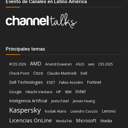
Evento de Canales en Latino América
Principales temas
AMD
Anand Eswaran
#CES 2026
ASUS
aws
CES 2025
Cisco
Claudio Martinelli
Dell
Check Point
Dell Technologies
Fortinet
ESET
Fabio Assolini
Intel
Google
Hitachi Vantara
HP
IBM
Inteligencia Artificial
Jeetu Patel
Jensen Huang
Kaspersky
Lenovo
Kodak Alaris
Leandro Cuozzo
Licencias OnLine
Microsoft
Nvidia
MediaTek