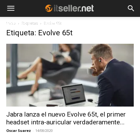
Inicio
Etiquetas
Evolve 65t
NOTICIAS
TENDENCIAS
EMPRESAS
Etiqueta: Evolve 65t
Jabra lanza el nuevo Evolve 65t, el primer
headset intra-auricular verdaderamente...
Oscar Suarez
-
14/08/2020