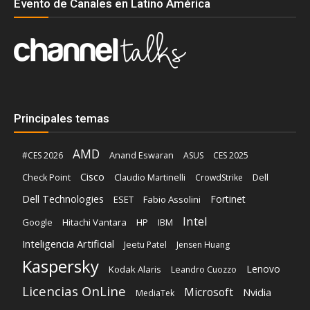
Evento de Canales en Latino América
Principales temas
AMD
Anand Eswaran
#CES 2026
ASUS
CES 2025
Cisco
Claudio Martinelli
Dell
Check Point
CrowdStrike
Dell Technologies
Fortinet
ESET
Fabio Assolini
Intel
Google
Hitachi Vantara
HP
IBM
Inteligencia Artificial
Jeetu Patel
Jensen Huang
Kaspersky
Lenovo
Kodak Alaris
Leandro Cuozzo
Licencias OnLine
Microsoft
Nvidia
MediaTek