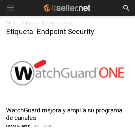
Inicio
Etiquetas
Endpoint Security
NOTICIAS
TENDENCIAS
EMPRESAS
Etiqueta: Endpoint Security
WatchGuard mejora y amplía su programa
de canales
Oscar Suarez
-
02/10/2020