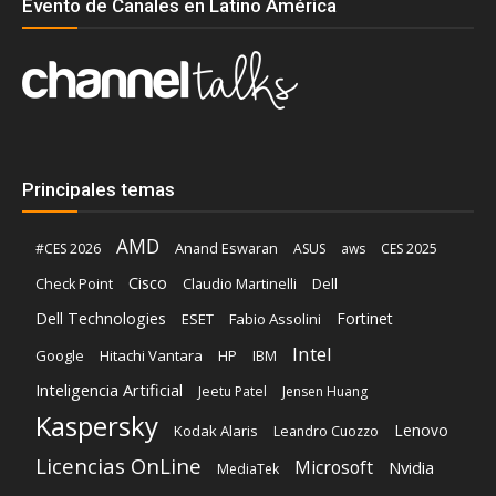
Evento de Canales en Latino América
Principales temas
AMD
Anand Eswaran
#CES 2026
ASUS
aws
CES 2025
Cisco
Claudio Martinelli
Dell
Check Point
Dell Technologies
Fortinet
ESET
Fabio Assolini
Intel
Google
Hitachi Vantara
HP
IBM
Inteligencia Artificial
Jeetu Patel
Jensen Huang
Kaspersky
Lenovo
Kodak Alaris
Leandro Cuozzo
Licencias OnLine
Microsoft
Nvidia
MediaTek