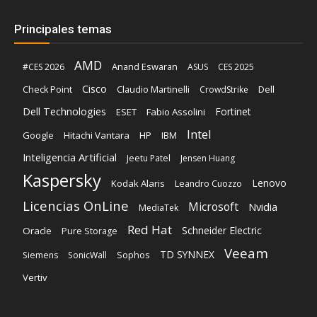
Principales temas
AMD
Anand Eswaran
#CES 2026
ASUS
CES 2025
Cisco
Claudio Martinelli
Dell
Check Point
CrowdStrike
Dell Technologies
Fortinet
ESET
Fabio Assolini
Intel
Google
Hitachi Vantara
HP
IBM
Inteligencia Artificial
Jeetu Patel
Jensen Huang
Kaspersky
Lenovo
Kodak Alaris
Leandro Cuozzo
Licencias OnLine
Microsoft
Nvidia
MediaTek
Red Hat
Schneider Electric
Oracle
Pure Storage
Veeam
TD SYNNEX
Sophos
Siemens
SonicWall
Vertiv