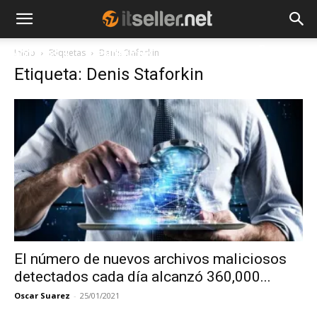
Inicio
Etiquetas
Denis Staforkin
NOTICIAS
TENDENCIAS
EMPRESAS
Etiqueta: Denis Staforkin
El número de nuevos archivos maliciosos
detectados cada día alcanzó 360,000...
Oscar Suarez
-
25/01/2021