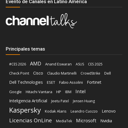
Evento de Canales en Latino América
Principales temas
AMD
Anand Eswaran
#CES 2026
ASUS
CES 2025
Cisco
Claudio Martinelli
Dell
Check Point
CrowdStrike
Dell Technologies
Fortinet
ESET
Fabio Assolini
Intel
Google
Hitachi Vantara
HP
IBM
Inteligencia Artificial
Jeetu Patel
Jensen Huang
Kaspersky
Lenovo
Kodak Alaris
Leandro Cuozzo
Licencias OnLine
Microsoft
Nvidia
MediaTek