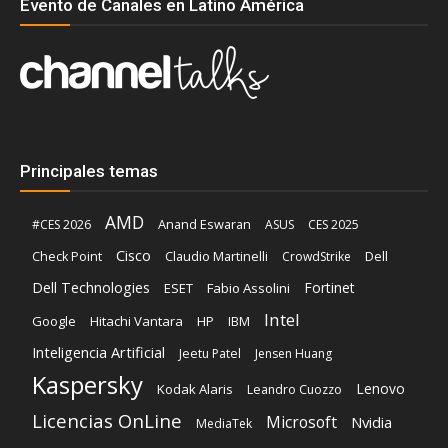
Evento de Canales en Latino América
Principales temas
AMD
Anand Eswaran
#CES 2026
ASUS
CES 2025
Cisco
Claudio Martinelli
Dell
Check Point
CrowdStrike
Dell Technologies
Fortinet
ESET
Fabio Assolini
Intel
Google
Hitachi Vantara
HP
IBM
Inteligencia Artificial
Jeetu Patel
Jensen Huang
Kaspersky
Lenovo
Kodak Alaris
Leandro Cuozzo
Licencias OnLine
Microsoft
Nvidia
MediaTek