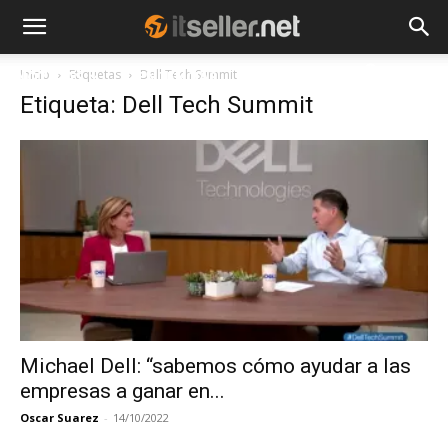
Inicio
Etiquetas
Dell Tech Summit
NOTICIAS
TENDENCIAS
EMPRESAS
Etiqueta: Dell Tech Summit
Michael Dell: “sabemos cómo ayudar a las
empresas a ganar en...
Oscar Suarez
-
14/10/2022