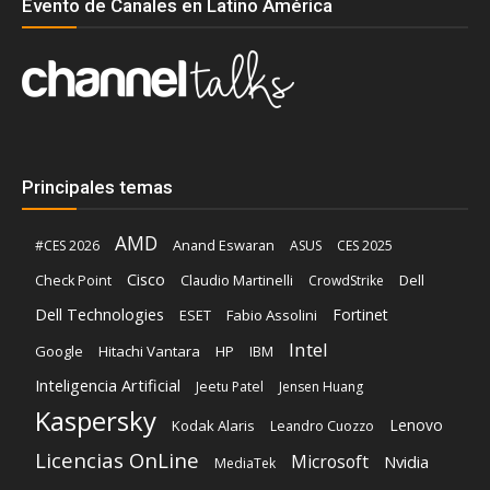
Evento de Canales en Latino América
Principales temas
AMD
Anand Eswaran
#CES 2026
ASUS
CES 2025
Cisco
Claudio Martinelli
Dell
Check Point
CrowdStrike
Dell Technologies
Fortinet
ESET
Fabio Assolini
Intel
Google
Hitachi Vantara
HP
IBM
Inteligencia Artificial
Jeetu Patel
Jensen Huang
Kaspersky
Lenovo
Kodak Alaris
Leandro Cuozzo
Licencias OnLine
Microsoft
Nvidia
MediaTek