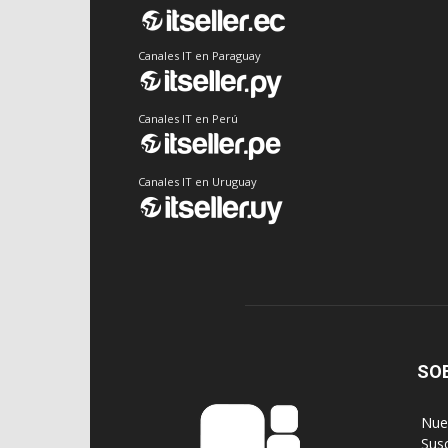
Canales IT en Paraguay
Canales IT en Perú
Canales IT en Uruguay
SO
‎ Nu
‎ Sus