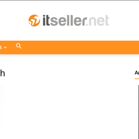
S
ITseller
th
A
Centroamérica