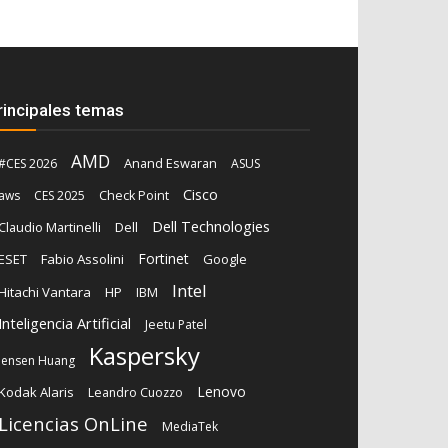
rincipales temas
AMD
Anand Eswaran
#CES 2026
ASUS
Cisco
aws
CES 2025
Check Point
Dell Technologies
Claudio Martinelli
Dell
Fortinet
ESET
Fabio Assolini
Google
Intel
Hitachi Vantara
HP
IBM
Inteligencia Artificial
Jeetu Patel
Kaspersky
Jensen Huang
Lenovo
Kodak Alaris
Leandro Cuozzo
Licencias OnLine
MediaTek