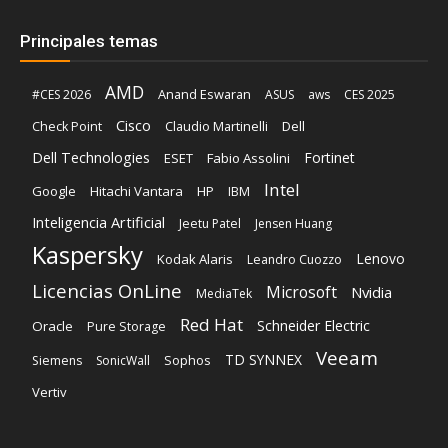
Principales temas
AMD
Anand Eswaran
#CES 2026
ASUS
aws
CES 2025
Cisco
Claudio Martinelli
Dell
Check Point
Dell Technologies
Fortinet
ESET
Fabio Assolini
Intel
Google
Hitachi Vantara
HP
IBM
Inteligencia Artificial
Jeetu Patel
Jensen Huang
Kaspersky
Lenovo
Kodak Alaris
Leandro Cuozzo
Licencias OnLine
Microsoft
Nvidia
MediaTek
Red Hat
Schneider Electric
Oracle
Pure Storage
Veeam
TD SYNNEX
Sophos
Siemens
SonicWall
Vertiv