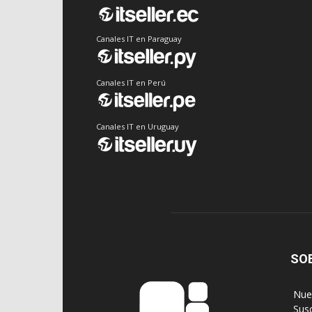
Canales IT en Paraguay
Canales IT en Perú
Canales IT en Uruguay
SO
‎ Nu
‎ Sus