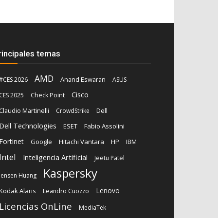
rincipales temas
AMD
Anand Eswaran
#CES 2026
ASUS
Cisco
CES 2025
Check Point
Claudio Martinelli
Dell
CrowdStrike
Dell Technologies
ESET
Fabio Assolini
Fortinet
Google
Hitachi Vantara
HP
IBM
Intel
Inteligencia Artificial
Jeetu Patel
Kaspersky
Jensen Huang
Lenovo
Kodak Alaris
Leandro Cuozzo
Licencias OnLine
MediaTek