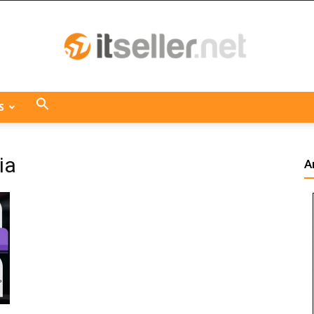
S
ITseller
ia
A
Centroamérica