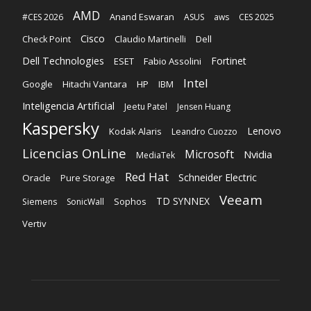
AMD
Anand Eswaran
#CES 2026
ASUS
aws
CES 2025
Cisco
Claudio Martinelli
Dell
Check Point
Dell Technologies
Fortinet
ESET
Fabio Assolini
Intel
Google
Hitachi Vantara
HP
IBM
Inteligencia Artificial
Jeetu Patel
Jensen Huang
Kaspersky
Lenovo
Kodak Alaris
Leandro Cuozzo
Licencias OnLine
Microsoft
Nvidia
MediaTek
Red Hat
Schneider Electric
Oracle
Pure Storage
Veeam
TD SYNNEX
Sophos
Siemens
SonicWall
Vertiv