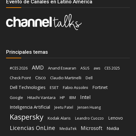
Evento de Canales en Latino América
Principales temas
AMD
Anand Eswaran
#CES 2026
ASUS
aws
CES 2025
Cisco
Claudio Martinelli
Dell
Check Point
Dell Technologies
Fortinet
ESET
Fabio Assolini
Intel
Google
Hitachi Vantara
HP
IBM
Inteligencia Artificial
Jeetu Patel
Jensen Huang
Kaspersky
Lenovo
Kodak Alaris
Leandro Cuozzo
Licencias OnLine
Microsoft
Nvidia
MediaTek