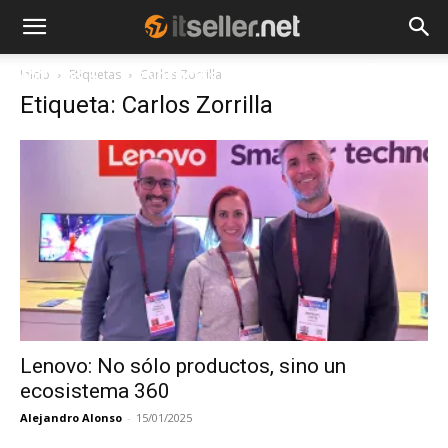
Inicio
Etiquetas
Carlos Zorrilla
NOTICIAS
TENDENCIAS
EMPRESAS
Etiqueta: Carlos Zorrilla
Lenovo: No sólo productos, sino un
ecosistema 360
Alejandro Alonso
-
15/01/2025