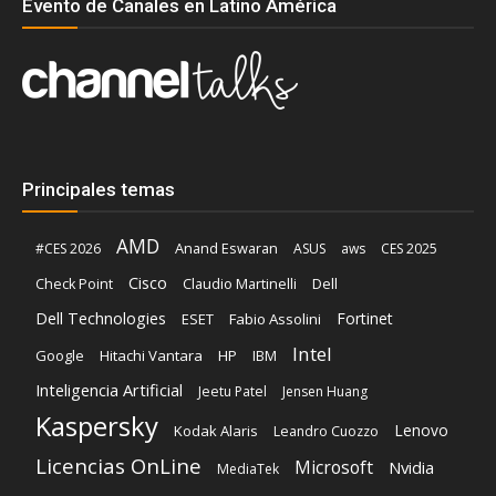
Evento de Canales en Latino América
Principales temas
AMD
Anand Eswaran
#CES 2026
ASUS
aws
CES 2025
Cisco
Claudio Martinelli
Dell
Check Point
Dell Technologies
Fortinet
ESET
Fabio Assolini
Intel
Google
Hitachi Vantara
HP
IBM
Inteligencia Artificial
Jeetu Patel
Jensen Huang
Kaspersky
Lenovo
Kodak Alaris
Leandro Cuozzo
Licencias OnLine
Microsoft
Nvidia
MediaTek