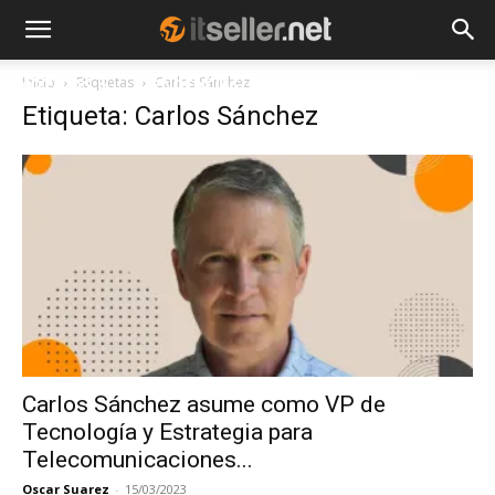
Inicio
Etiquetas
Carlos Sánchez
NOTICIAS
TENDENCIAS
EMPRESAS
Etiqueta: Carlos Sánchez
Carlos Sánchez asume como VP de
Tecnología y Estrategia para
Telecomunicaciones...
Oscar Suarez
-
15/03/2023