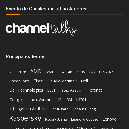
Evento de Canales en Latino América
Principales temas
AMD
Anand Eswaran
#CES 2026
ASUS
aws
CES 2025
Cisco
Claudio Martinelli
Dell
Check Point
Dell Technologies
Fortinet
ESET
Fabio Assolini
Intel
Google
Hitachi Vantara
HP
IBM
Inteligencia Artificial
Jeetu Patel
Jensen Huang
Kaspersky
Lenovo
Kodak Alaris
Leandro Cuozzo
Licencias OnLine
Microsoft
Nvidia