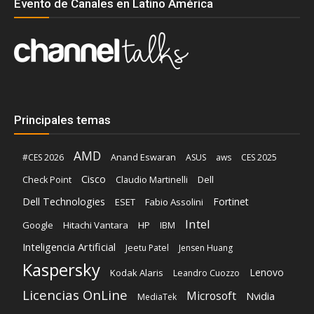
Evento de Canales en Latino América
Principales temas
AMD
Anand Eswaran
#CES 2026
ASUS
aws
CES 2025
Cisco
Claudio Martinelli
Dell
Check Point
Dell Technologies
Fortinet
ESET
Fabio Assolini
Intel
Google
Hitachi Vantara
HP
IBM
Inteligencia Artificial
Jeetu Patel
Jensen Huang
Kaspersky
Lenovo
Kodak Alaris
Leandro Cuozzo
Licencias OnLine
Microsoft
Nvidia
MediaTek