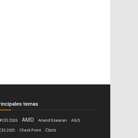
rincipales temas
AMD
Anand Eswaran
#CES 2026
ASUS
Cisco
CES 2025
Check Point