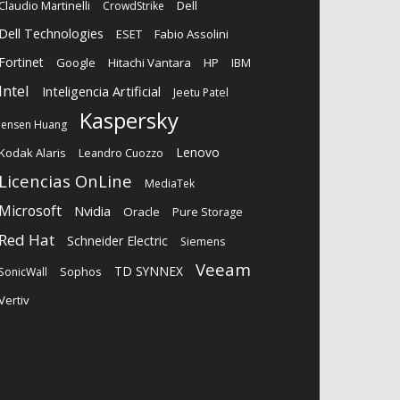
Claudio Martinelli
Dell
CrowdStrike
Dell Technologies
ESET
Fabio Assolini
Fortinet
Google
Hitachi Vantara
HP
IBM
Intel
Inteligencia Artificial
Jeetu Patel
Kaspersky
Jensen Huang
Lenovo
Kodak Alaris
Leandro Cuozzo
Licencias OnLine
MediaTek
Microsoft
Nvidia
Oracle
Pure Storage
Red Hat
Schneider Electric
Siemens
Veeam
TD SYNNEX
Sophos
SonicWall
Vertiv