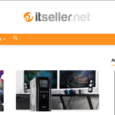
S
ITseller
A
Centroamérica