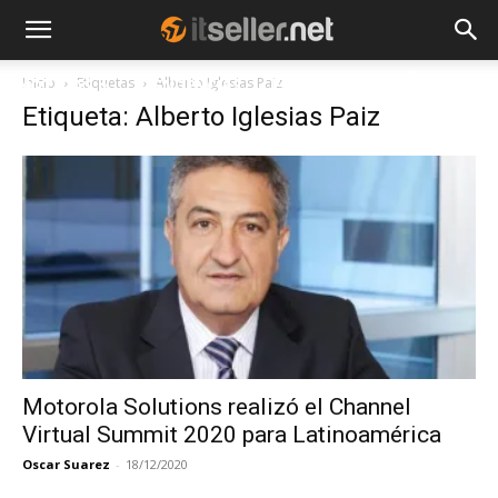
Inicio
Etiquetas
Alberto Iglesias Paiz
NOTICIAS
TENDENCIAS
EMPRESAS
Etiqueta: Alberto Iglesias Paiz
Motorola Solutions realizó el Channel
Virtual Summit 2020 para Latinoamérica
Oscar Suarez
-
18/12/2020