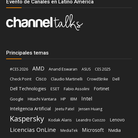
Evento de Canales en Latino América
Principales temas
AMD
Anand Eswaran
#CES 2026
ASUS
CES 2025
Cisco
Claudio Martinelli
Dell
Check Point
CrowdStrike
Dell Technologies
Fortinet
ESET
Fabio Assolini
Intel
Google
Hitachi Vantara
HP
IBM
Inteligencia Artificial
Jeetu Patel
Jensen Huang
Kaspersky
Lenovo
Kodak Alaris
Leandro Cuozzo
Licencias OnLine
Microsoft
Nvidia
MediaTek