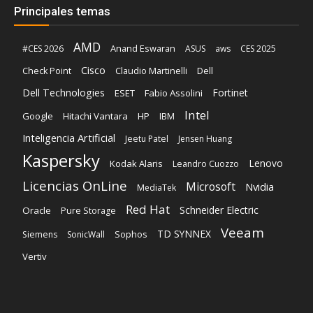
Principales temas
AMD
Anand Eswaran
#CES 2026
ASUS
aws
CES 2025
Cisco
Claudio Martinelli
Dell
Check Point
Dell Technologies
Fortinet
ESET
Fabio Assolini
Intel
Google
Hitachi Vantara
HP
IBM
Inteligencia Artificial
Jeetu Patel
Jensen Huang
Kaspersky
Lenovo
Kodak Alaris
Leandro Cuozzo
Licencias OnLine
Microsoft
Nvidia
MediaTek
Red Hat
Schneider Electric
Oracle
Pure Storage
Veeam
TD SYNNEX
Sophos
Siemens
SonicWall
Vertiv