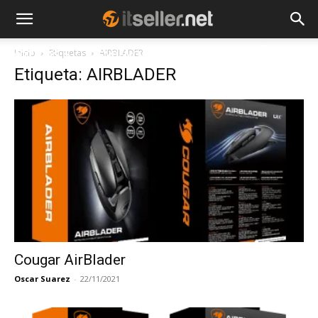
Inicio
Etiquetas
AIRBLADER
NOTICIAS
TENDENCIAS
EMPRESAS
Etiqueta: AIRBLADER
Cougar AirBlader
Oscar Suarez
-
22/11/2021