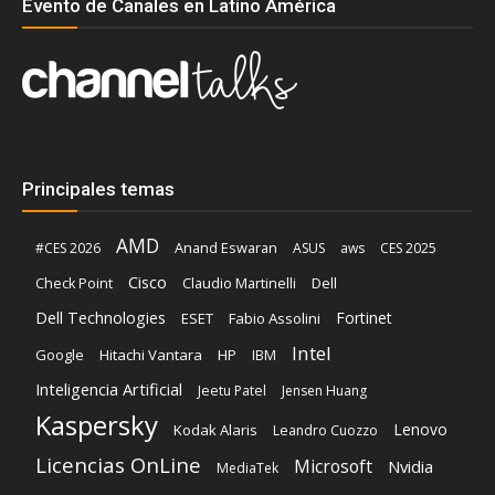
Evento de Canales en Latino América
Principales temas
AMD
Anand Eswaran
#CES 2026
ASUS
aws
CES 2025
Cisco
Claudio Martinelli
Dell
Check Point
Dell Technologies
Fortinet
ESET
Fabio Assolini
Intel
Google
Hitachi Vantara
HP
IBM
Inteligencia Artificial
Jeetu Patel
Jensen Huang
Kaspersky
Lenovo
Kodak Alaris
Leandro Cuozzo
Licencias OnLine
Microsoft
Nvidia
MediaTek