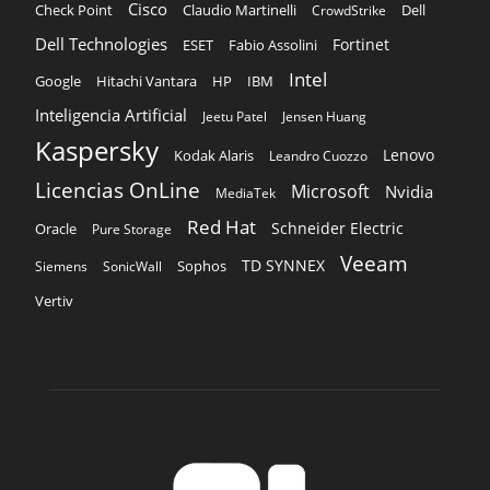
Cisco
Claudio Martinelli
Dell
Check Point
CrowdStrike
Dell Technologies
Fortinet
ESET
Fabio Assolini
Intel
Google
Hitachi Vantara
HP
IBM
Inteligencia Artificial
Jeetu Patel
Jensen Huang
Kaspersky
Lenovo
Kodak Alaris
Leandro Cuozzo
Licencias OnLine
Microsoft
Nvidia
MediaTek
Red Hat
Schneider Electric
Oracle
Pure Storage
Veeam
TD SYNNEX
Sophos
Siemens
SonicWall
Vertiv