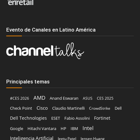
Evento de Canales en Latino América
Principales temas
AMD
Anand Eswaran
#CES 2026
ASUS
CES 2025
Cisco
Claudio Martinelli
Dell
Check Point
CrowdStrike
Dell Technologies
Fortinet
ESET
Fabio Assolini
Intel
Google
Hitachi Vantara
HP
IBM
Inteligencia Artificial
Jeetu Patel
Jensen Huang