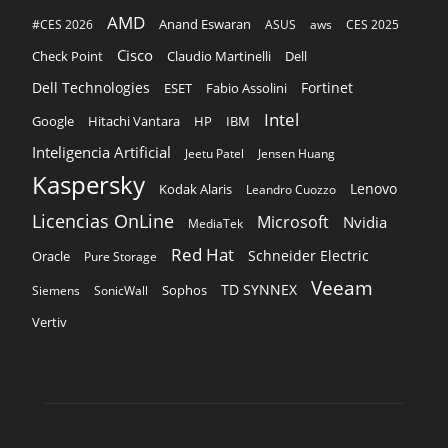
AMD
Anand Eswaran
#CES 2026
ASUS
aws
CES 2025
Cisco
Claudio Martinelli
Dell
Check Point
Dell Technologies
Fortinet
ESET
Fabio Assolini
Intel
Google
Hitachi Vantara
HP
IBM
Inteligencia Artificial
Jeetu Patel
Jensen Huang
Kaspersky
Lenovo
Kodak Alaris
Leandro Cuozzo
Licencias OnLine
Microsoft
Nvidia
MediaTek
Red Hat
Schneider Electric
Oracle
Pure Storage
Veeam
TD SYNNEX
Sophos
Siemens
SonicWall
Vertiv