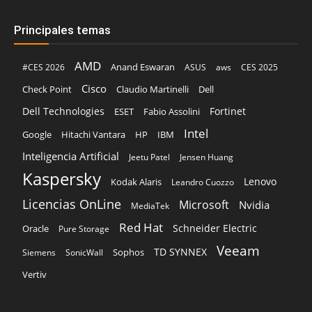
Principales temas
AMD
Anand Eswaran
#CES 2026
ASUS
aws
CES 2025
Cisco
Claudio Martinelli
Dell
Check Point
Dell Technologies
Fortinet
ESET
Fabio Assolini
Intel
Google
Hitachi Vantara
HP
IBM
Inteligencia Artificial
Jeetu Patel
Jensen Huang
Kaspersky
Lenovo
Kodak Alaris
Leandro Cuozzo
Licencias OnLine
Microsoft
Nvidia
MediaTek
Red Hat
Schneider Electric
Oracle
Pure Storage
Veeam
TD SYNNEX
Sophos
Siemens
SonicWall
Vertiv