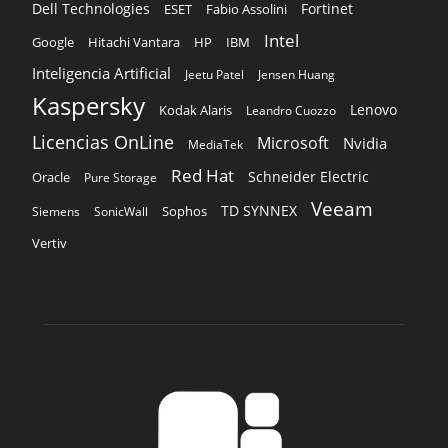
Dell Technologies
Fortinet
ESET
Fabio Assolini
Intel
Google
Hitachi Vantara
HP
IBM
Inteligencia Artificial
Jeetu Patel
Jensen Huang
Kaspersky
Lenovo
Kodak Alaris
Leandro Cuozzo
Licencias OnLine
Microsoft
Nvidia
MediaTek
Red Hat
Schneider Electric
Oracle
Pure Storage
Veeam
TD SYNNEX
Sophos
Siemens
SonicWall
Vertiv