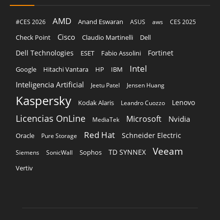
AMD
Anand Eswaran
#CES 2026
ASUS
aws
CES 2025
Cisco
Claudio Martinelli
Dell
Check Point
Dell Technologies
Fortinet
ESET
Fabio Assolini
Intel
Google
Hitachi Vantara
HP
IBM
Inteligencia Artificial
Jeetu Patel
Jensen Huang
Kaspersky
Lenovo
Kodak Alaris
Leandro Cuozzo
Licencias OnLine
Microsoft
Nvidia
MediaTek
Red Hat
Schneider Electric
Oracle
Pure Storage
Veeam
TD SYNNEX
Sophos
Siemens
SonicWall
Vertiv